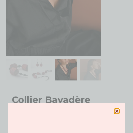
Collier Bayadère
195.00
€
Catégories
Collier
,
Colliers
Le collier bohême affirme votre féminité avec une simplicité