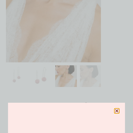
Boucles Barbe à papa
85.00
€
Catégories
Boucles d'Oreilles
,
Rêverie de