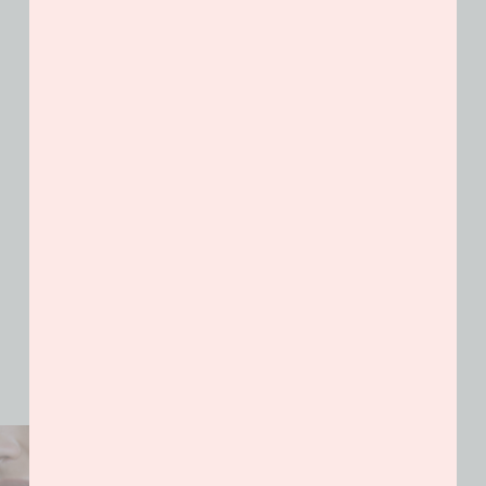
disponible sur demande Hauteur totale de
chaque boucle d’oreille : 5 cm Pièce issue
d'une très petite série Pour toute commande
d’une création sur-mesure avec votre soie
contacter la créatrice
Votre bijou est emballé avec soin
dans un écrin et accompagné de son
certificat d’authenticité
Entretien
Produits similaires