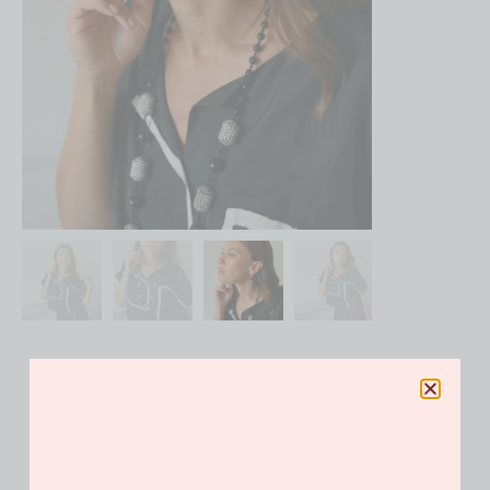
Boucles Sergé noir et
blanc
120.00
€