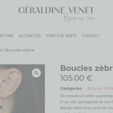
HISTOIRE
ACTUALITÉS
POINTS DE VENTE
CONTACT
é
/ Boucles zèbre
Boucles zèb
105.00
€
Catégories
Boucles d'Ore
Des boucles d’oreilles asymétriq
D’un côté, une baguette de soie é
délicats reflets d’une perle de cri