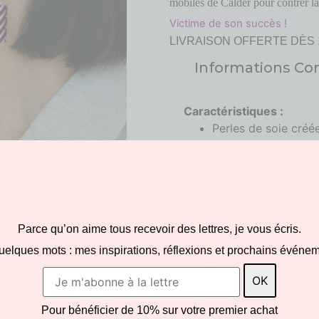
mobiles de Calder pour contrer la 
Victime de son succès !
LIVRAISON OFFERTE DÈS 
Informations C
Caractéristiques :
Perles de soie créé
Coloris : rose et noi
Perle noire en crist
Chaînette en argen
Fermoir en argent 9
Fermoir clip en ar
Parce qu’on aime tous recevoir des lettres, je vous écris.
Hauteur totale de c
Pièce unique
uelques mots : mes inspirations, réflexions et prochains événem
Pour toute command
contacter la créatri
Votre bijou est emb
Pour bénéficier de 10% sur votre premier achat
d’un certificat d’aut