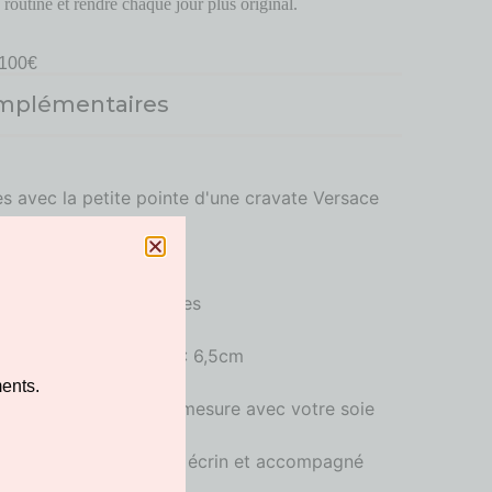
routine et rendre chaque jour plus original.
100€
omplémentaires
es avec la petite pointe d'une cravate Versace
r
al de Swarovski
t 925
25 pour oreilles percées
gent 925 sur demande
haque boucle d’oreille : 6,5cm
ents.
e d’une création sur-mesure avec votre soie
ce
allé avec soin dans un écrin et accompagné
henticité