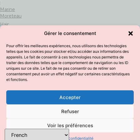
:
Marine
Moreteau
Hair
&
Gérer le consentement
Makeup
:
Pour offrir les meilleures expériences, nous utilisons des technologies
Virginie
telles que les cookies pour stocker et/ou accéder aux informations des
Debourg
appareils. Le fait de consentir à ces technologies nous permettra de
traiter des données telles que le comportement de navigation ou les ID
uniques sur ce site. Le fait de ne pas consentir ou de retirer son
consentement peut avoir un effet négatif sur certaines caractéristiques
et fonctions.
CGV
Mentions
Accepter
Légales
Refuser
Politique de
confidentialité
Voir les préférences
Contact
Politique de confidentialité