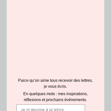
Fermoir crochet en argent 925 pour
oreilles percées
Fermoir clip en argent 925 disponible
sur demande
Hauteur totale de chaque boucle
d’oreille : 5,5 cm
Pièce issue d’une très petite série
Pour toute commande d’une création
sur-mesure avec votre soie contacter la
créatrice
Votre bijou est emballé avec soin dans
un écrin et accompagné d’un certificat
d’authenticité
Parce qu’on aime tous recevoir des lettres,
je vous écris.
Entretien
En quelques mots : mes inspirations,
réflexions et prochains événements.