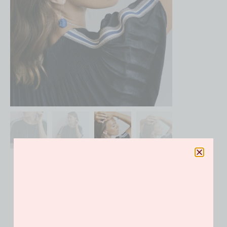
Boucles Zig zag bleu
85.00
€
Catégories
Boucles d'Oreilles
,
En toute