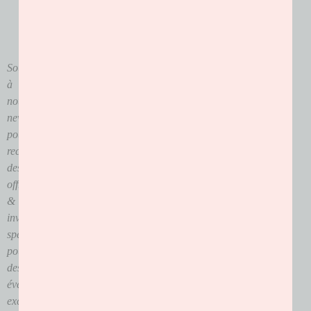
Souscrivez
à
notre
newsletter
pour
recevoir
des
offres
&
invitations
spéciales
pour
des
événements
exclusifs.