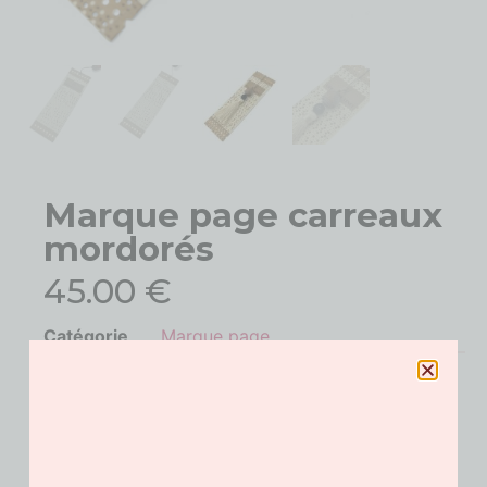
Marque page carreaux
mordorés
45.00
€
Catégorie
Marque page
Ce marque-page élégant et raffiné
célèbre les signatures de
Géraldine Venet
:
la
perle de soie
, le
cristal de Bohème
et
un authentique
papier perforé
d’anciens métiers à tisser Jacquard,
sublimés par une délicate passementerie
, manufacturée