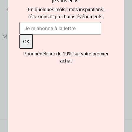
je vous écris.
En quelques mots : mes inspirations,
réflexions et prochains événements.
Marque page Piano
jaune
45.00
€
Pour bénéficier de 10% sur votre premier
achat