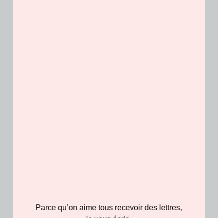
Caractéristiques : Cravate en soie
Dimensions : 5,5cm x 15 à 17cm Petite perle
de soie ronde, taille environ 2cm de diamètre
Passementerie : 6cm de hauteur totale
Entretien
Produits similaires
Parce qu’on aime tous recevoir des lettres,