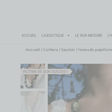
ACCUEIL
LA BOUTIQUE
LE SUR-MESURE
L’
Accueil
/
Colliers
/
Sautoir
/ Noeuds papillon
VICTIME DE SON SUCCES !