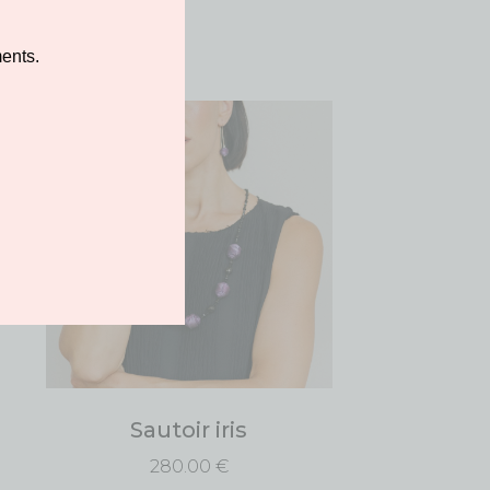
ents.
Sautoir iris
280.00
€