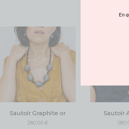
En q
Sautoir Graphite or
Sautoir 
280.00
€
280.