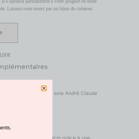
Il s’ajustera parfaitement à votre poignet en toute
ble. Laissez-vous tenter par un bijou de créateur.
R
100€
omplémentaires
es avec une cravate en soie André Claude
5 maille figaro
n double tour
ents.
n argent 925
et ajustable de 22 à 29cm grâce à une