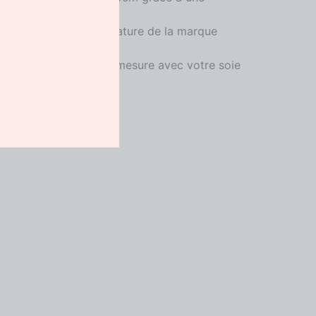
on
nt 925, véritable signature de la marque
ès petite série
e d’une création sur-mesure avec votre soie
ce