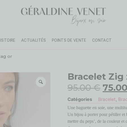
HISTOIRE
ACTUALITÉS
POINTS DE VENTE
CONTACT
zag or
Bracelet Zig
95.00
€
75.0
Catégories
Bracelet
,
Bra
Une baguette en soie, une multitud
Un bijou à porter pour pétiller et b
mettre du peps’, de la couleur et 