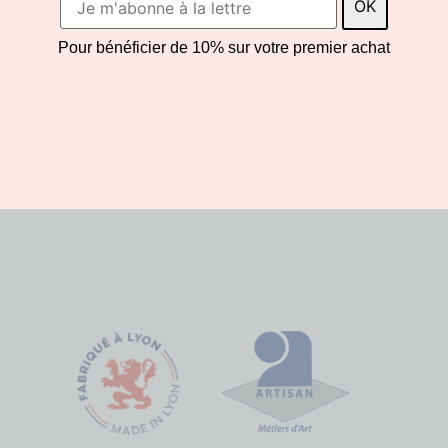
chaînette d’extensi
Pampille GV en arge
Pour bénéficier de 10% sur votre premier achat
Pièce issue d’une tr
Pour toute command
contacter la créatri
Entretien