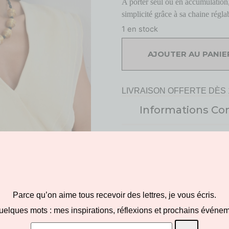
A porter seul ou en accumulation, 
simplicité grâce à sa chaine régla
1 en stock
AJOUTER AU PANIE
LIVRAISON OFFERTE DÈS 
Informations C
Caractéristiques :
Perles de soie créé
Canova
Coloris : or
Chaîne en argent 92
Parce qu’on aime tous recevoir des lettres, je vous écris.
Bracelet à porter e
uelques mots : mes inspirations, réflexions et prochains événem
Fermoir à ressort e
Longueur du bracel