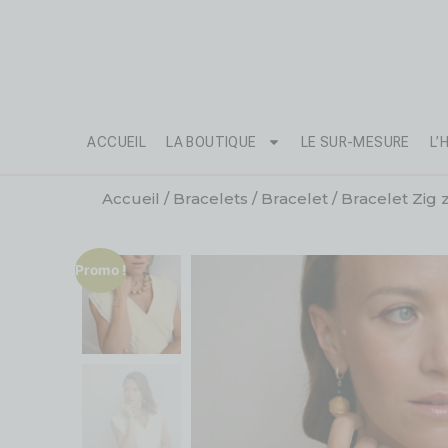
ACCUEIL
LA BOUTIQUE
LE SUR-MESURE
L’
Accueil
/
Bracelets
/
Bracelet
/ Bracelet Zig 
Promo !