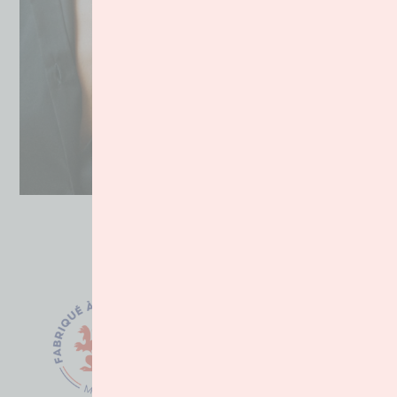
Vagues Rouges
185.00
€