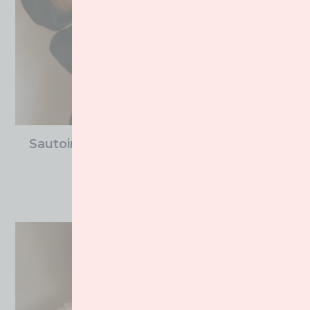
Sautoir Années Folles Chevrons Noir Et
Blanc
185.00
€