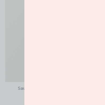
Sautoir Années Folles Libellules
205.00
€