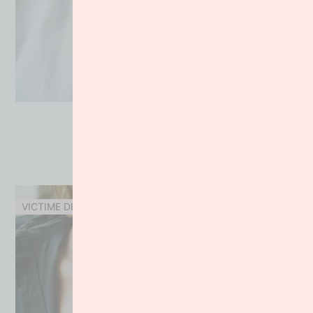
Chevrons Noir & Blanc
175.00
€
VICTIME DE SON SUCCES !