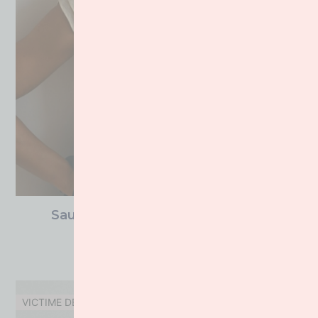
Sautoir Années Folles Clé De Sol
185.00
€
VICTIME DE SON SUCCES !