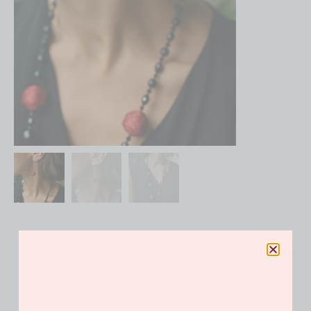
Sergé Terra Cotta
85.00
€
Catégories
Boucles d'Oreilles
,
Rêverie de